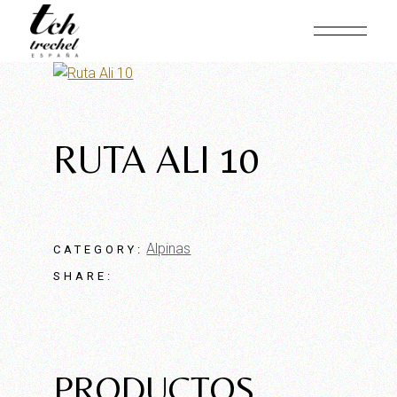
Skip
to
the
content
RUTA ALI 10
Alpinas
CATEGORY:
SHARE:
PRODUCTOS